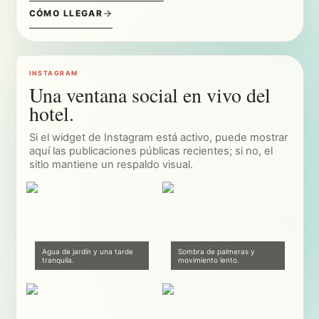
Eventos
Galería
Alquilar todo el lugar
Historia Dreamcatcher
Journal
Cómo llegar
Ecología y cuidado
Preguntas y respuestas
Notas para mascotas
Contacto directo
Equipo del hotel
Ayuda reserva
GESTIONAR RESERVA
DREAMTEAM
LOS 50 DE CARO
MÚSICA DREAMCATCHER
©
2026
Dreamcatcher Hotel & Villas
.
Todos los derechos reservados.
·
·
Privacidad
Términos
Cookies
CREADO EN SANTA TERESA POR
@MAUFERTORO