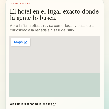
HOSPEDAJE
ARMA TUS DÍAS
Inicio
Experiencias
Todos los hospedajes
Planificador de viaje
Habitaciones boutique
Surf
Apartamentos con cocina
Bienestar
Villas privadas
Comida y cenas privadas
Viajes en familia
Tours y rentas
Estadías largas y trabajo
Guía de Santa Teresa
remoto
Cuándo visitar
Santa Toro cuartos privados
GRUPOS Y AYUDA
DESCUBRIR
Grupos, retiros y bodas
Explorar el website