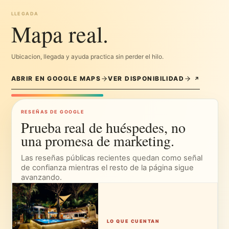
Si quieres coordinar algo local, Tere lo
COORDINAR CON TERE
↗
aterriza dentro del viaje.
HOSPEDAJE
VILLAS
EXPERIENCIAS
CÓMO LLEGAR
JOURNAL
WHATSAPP CON TERE
Hospedaje
Villas
Surf
Cómo llegar
Journal