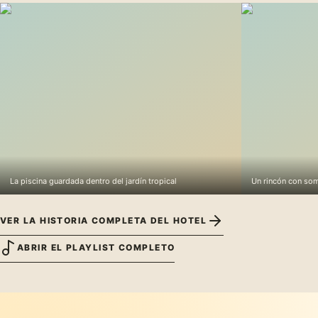
TODOS
COMER Y TOMAR
MOVERSE
BIENESTAR
ÚTILES CERCA
MERCADO LOCAL
CUIDADO DEN
Segunda Mano CR
Esthetic 
Un mercado costarricense para
hallazgos útiles y piezas con una
Cuidado dental 
segunda vida.
viaje necesita u
1
/
12
CONOCE SANTA TERESA
DÓNDE COMER
PLANEA TU LLEGADA